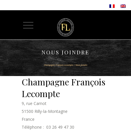
NOUS JOINDRE
Champagne François Lecompte
/
Nous Joindre
Champagne François
Lecompte
9, rue Carnot
51500 Rilly-la-Montagne
France
Téléphone : 03 26 49 47 30